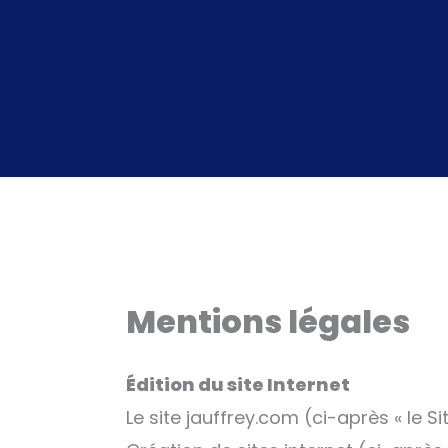
Aller
au
contenu
Mentions légales
Édition du site Internet
Le site jauffrey.com (ci-après « le S