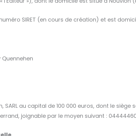
« l’Editeur »), dont le domicile est situé à Nouvio
 numéro SIRET (en cours de création) et est domicil
rey Quennehen
h, SARL au capital de 100 000 euros, dont le siège 
rrand, joignable par le moyen suivant : 0444446
uelle