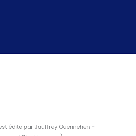
st édité par Jauffrey Quennehen –