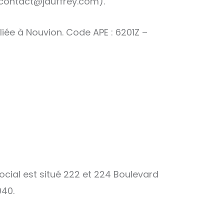
n (contact@jauffrey.com).
iée à Nouvion. Code APE : 6201Z –
social est situé 222 et 224 Boulevard
040.